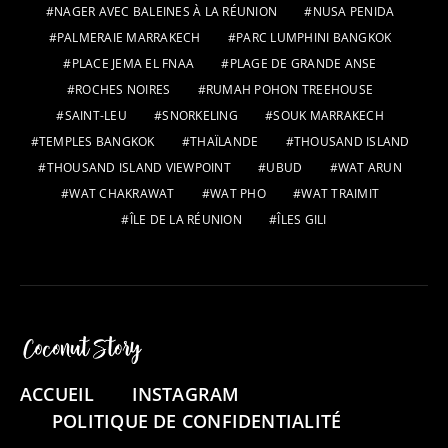
NAGER AVEC BALEINES À LA RÉUNION
NUSA PENIDA
PALMERAIE MARRAKECH
PARC LUMPHINI BANGKOK
PLACE JEMA EL FNAA
PLAGE DE GRANDE ANSE
ROCHES NOIRES
RUMAH POHON TREEHOUSE
SAINT-LEU
SNORKELING
SOUK MARRAKECH
TEMPLES BANGKOK
THAÏLANDE
THOUSAND ISLAND
THOUSAND ISLAND VIEWPOINT
UBUD
WAT ARUN
WAT CHAKRAWAT
WAT PHO
WAT TRAIMIT
ÎLE DE LA RÉUNION
ÎLES GILI
ACCUEIL
INSTAGRAM
POLITIQUE DE CONFIDENTIALITÉ