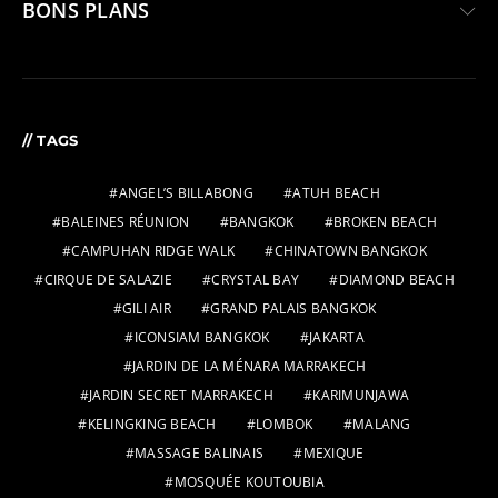
BONS PLANS
// TAGS
ANGEL’S BILLABONG
ATUH BEACH
BALEINES RÉUNION
BANGKOK
BROKEN BEACH
CAMPUHAN RIDGE WALK
CHINATOWN BANGKOK
CIRQUE DE SALAZIE
CRYSTAL BAY
DIAMOND BEACH
GILI AIR
GRAND PALAIS BANGKOK
ICONSIAM BANGKOK
JAKARTA
JARDIN DE LA MÉNARA MARRAKECH
JARDIN SECRET MARRAKECH
KARIMUNJAWA
KELINGKING BEACH
LOMBOK
MALANG
MASSAGE BALINAIS
MEXIQUE
MOSQUÉE KOUTOUBIA