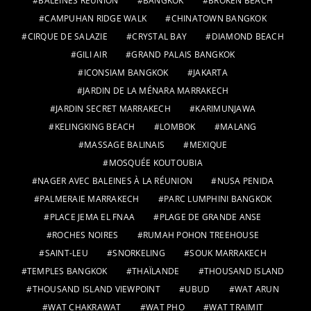
BALEINES RÉUNION
BANGKOK
BROKEN BEACH
CAMPUHAN RIDGE WALK
CHINATOWN BANGKOK
CIRQUE DE SALAZIE
CRYSTAL BAY
DIAMOND BEACH
GILI AIR
GRAND PALAIS BANGKOK
ICONSIAM BANGKOK
JAKARTA
JARDIN DE LA MÉNARA MARRAKECH
JARDIN SECRET MARRAKECH
KARIMUNJAWA
KELINGKING BEACH
LOMBOK
MALANG
MASSAGE BALINAIS
MEXIQUE
MOSQUÉE KOUTOUBIA
NAGER AVEC BALEINES À LA RÉUNION
NUSA PENIDA
PALMERAIE MARRAKECH
PARC LUMPHINI BANGKOK
PLACE JEMA EL FNAA
PLAGE DE GRANDE ANSE
ROCHES NOIRES
RUMAH POHON TREEHOUSE
SAINT-LEU
SNORKELING
SOUK MARRAKECH
TEMPLES BANGKOK
THAÏLANDE
THOUSAND ISLAND
THOUSAND ISLAND VIEWPOINT
UBUD
WAT ARUN
WAT CHAKRAWAT
WAT PHO
WAT TRAIMIT