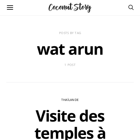
POSTS BY TAG
wat arun
1 POST
THAÏLANDE
Visite des
temples à