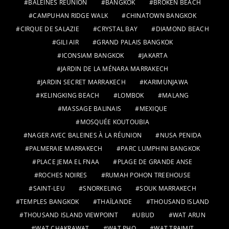
BALEINES RÉUNION
BANGKOK
BROKEN BEACH
CAMPUHAN RIDGE WALK
CHINATOWN BANGKOK
CIRQUE DE SALAZIE
CRYSTAL BAY
DIAMOND BEACH
GILI AIR
GRAND PALAIS BANGKOK
ICONSIAM BANGKOK
JAKARTA
JARDIN DE LA MÉNARA MARRAKECH
JARDIN SECRET MARRAKECH
KARIMUNJAWA
KELINGKING BEACH
LOMBOK
MALANG
MASSAGE BALINAIS
MEXIQUE
MOSQUÉE KOUTOUBIA
NAGER AVEC BALEINES À LA RÉUNION
NUSA PENIDA
PALMERAIE MARRAKECH
PARC LUMPHINI BANGKOK
PLACE JEMA EL FNAA
PLAGE DE GRANDE ANSE
ROCHES NOIRES
RUMAH POHON TREEHOUSE
SAINT-LEU
SNORKELING
SOUK MARRAKECH
TEMPLES BANGKOK
THAÏLANDE
THOUSAND ISLAND
THOUSAND ISLAND VIEWPOINT
UBUD
WAT ARUN
WAT CHAKRAWAT
WAT PHO
WAT TRAIMIT