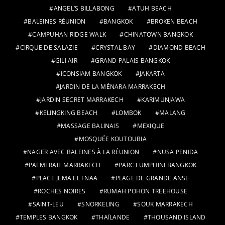
ANGEL’S BILLABONG
ATUH BEACH
BALEINES RÉUNION
BANGKOK
BROKEN BEACH
CAMPUHAN RIDGE WALK
CHINATOWN BANGKOK
CIRQUE DE SALAZIE
CRYSTAL BAY
DIAMOND BEACH
GILI AIR
GRAND PALAIS BANGKOK
ICONSIAM BANGKOK
JAKARTA
JARDIN DE LA MÉNARA MARRAKECH
JARDIN SECRET MARRAKECH
KARIMUNJAWA
KELINGKING BEACH
LOMBOK
MALANG
MASSAGE BALINAIS
MEXIQUE
MOSQUÉE KOUTOUBIA
NAGER AVEC BALEINES À LA RÉUNION
NUSA PENIDA
PALMERAIE MARRAKECH
PARC LUMPHINI BANGKOK
PLACE JEMA EL FNAA
PLAGE DE GRANDE ANSE
ROCHES NOIRES
RUMAH POHON TREEHOUSE
SAINT-LEU
SNORKELING
SOUK MARRAKECH
TEMPLES BANGKOK
THAÏLANDE
THOUSAND ISLAND