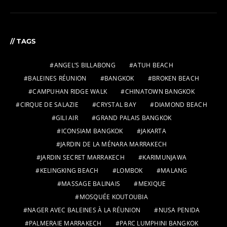
// TAGS
ANGEL’S BILLABONG
ATUH BEACH
BALEINES RÉUNION
BANGKOK
BROKEN BEACH
CAMPUHAN RIDGE WALK
CHINATOWN BANGKOK
CIRQUE DE SALAZIE
CRYSTAL BAY
DIAMOND BEACH
GILI AIR
GRAND PALAIS BANGKOK
ICONSIAM BANGKOK
JAKARTA
JARDIN DE LA MÉNARA MARRAKECH
JARDIN SECRET MARRAKECH
KARIMUNJAWA
KELINGKING BEACH
LOMBOK
MALANG
MASSAGE BALINAIS
MEXIQUE
MOSQUÉE KOUTOUBIA
NAGER AVEC BALEINES À LA RÉUNION
NUSA PENIDA
PALMERAIE MARRAKECH
PARC LUMPHINI BANGKOK