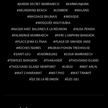
JARDIN SECRET MARRAKECH
KARIMUNJAWA
KELINGKING BEACH
LOMBOK
MALANG
MASSAGE BALINAIS
MEXIQUE
MOSQUÉE KOUTOUBIA
NAGER AVEC BALEINES À LA RÉUNION
NUSA PENIDA
PALMERAIE MARRAKECH
PARC LUMPHINI BANGKOK
PLACE JEMA EL FNAA
PLAGE DE GRANDE ANSE
ROCHES NOIRES
RUMAH POHON TREEHOUSE
SAINT-LEU
SNORKELING
SOUK MARRAKECH
TEMPLES BANGKOK
THAÏLANDE
THOUSAND ISLAND
THOUSAND ISLAND VIEWPOINT
UBUD
WAT ARUN
WAT CHAKRAWAT
WAT PHO
WAT TRAIMIT
ÎLE DE LA RÉUNION
ÎLES GILI