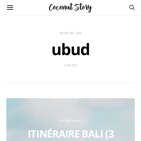
POSTS BY TAG
ubud
3 POSTS
VOYAGE À BALI
ITINÉRAIRE BALI (3