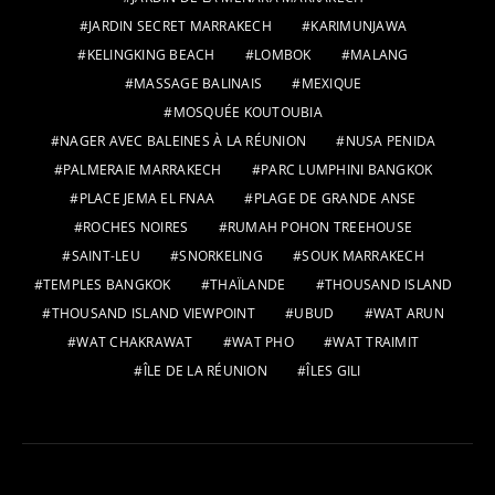
JARDIN SECRET MARRAKECH
KARIMUNJAWA
KELINGKING BEACH
LOMBOK
MALANG
MASSAGE BALINAIS
MEXIQUE
MOSQUÉE KOUTOUBIA
NAGER AVEC BALEINES À LA RÉUNION
NUSA PENIDA
PALMERAIE MARRAKECH
PARC LUMPHINI BANGKOK
PLACE JEMA EL FNAA
PLAGE DE GRANDE ANSE
ROCHES NOIRES
RUMAH POHON TREEHOUSE
SAINT-LEU
SNORKELING
SOUK MARRAKECH
TEMPLES BANGKOK
THAÏLANDE
THOUSAND ISLAND
THOUSAND ISLAND VIEWPOINT
UBUD
WAT ARUN
WAT CHAKRAWAT
WAT PHO
WAT TRAIMIT
ÎLE DE LA RÉUNION
ÎLES GILI