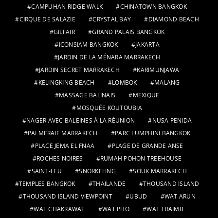
CAMPUHAN RIDGE WALK
CHINATOWN BANGKOK
CIRQUE DE SALAZIE
CRYSTAL BAY
DIAMOND BEACH
GILI AIR
GRAND PALAIS BANGKOK
ICONSIAM BANGKOK
JAKARTA
JARDIN DE LA MÉNARA MARRAKECH
JARDIN SECRET MARRAKECH
KARIMUNJAWA
KELINGKING BEACH
LOMBOK
MALANG
MASSAGE BALINAIS
MEXIQUE
MOSQUÉE KOUTOUBIA
NAGER AVEC BALEINES À LA RÉUNION
NUSA PENIDA
PALMERAIE MARRAKECH
PARC LUMPHINI BANGKOK
PLACE JEMA EL FNAA
PLAGE DE GRANDE ANSE
ROCHES NOIRES
RUMAH POHON TREEHOUSE
SAINT-LEU
SNORKELING
SOUK MARRAKECH
TEMPLES BANGKOK
THAÏLANDE
THOUSAND ISLAND
THOUSAND ISLAND VIEWPOINT
UBUD
WAT ARUN
WAT CHAKRAWAT
WAT PHO
WAT TRAIMIT