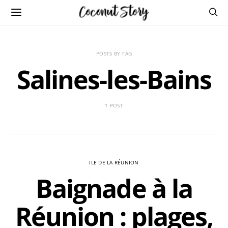
POSTS BY TAG
Salines-les-Bains
1 POST
ILE DE LA RÉUNION
Baignade à la
Réunion : plages,