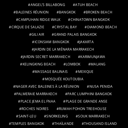
ANGEL’S BILLABONG
ATUH BEACH
BALEINES RÉUNION
BANGKOK
BROKEN BEACH
CAMPUHAN RIDGE WALK
CHINATOWN BANGKOK
CIRQUE DE SALAZIE
CRYSTAL BAY
DIAMOND BEACH
GILI AIR
GRAND PALAIS BANGKOK
ICONSIAM BANGKOK
JAKARTA
JARDIN DE LA MÉNARA MARRAKECH
JARDIN SECRET MARRAKECH
KARIMUNJAWA
KELINGKING BEACH
LOMBOK
MALANG
MASSAGE BALINAIS
MEXIQUE
MOSQUÉE KOUTOUBIA
NAGER AVEC BALEINES À LA RÉUNION
NUSA PENIDA
PALMERAIE MARRAKECH
PARC LUMPHINI BANGKOK
PLACE JEMA EL FNAA
PLAGE DE GRANDE ANSE
ROCHES NOIRES
RUMAH POHON TREEHOUSE
SAINT-LEU
SNORKELING
SOUK MARRAKECH
TEMPLES BANGKOK
THAÏLANDE
THOUSAND ISLAND