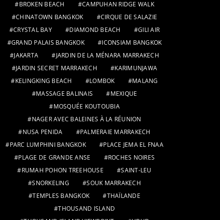
BROKEN BEACH
CAMPUHAN RIDGE WALK
CHINATOWN BANGKOK
CIRQUE DE SALAZIE
CRYSTAL BAY
DIAMOND BEACH
GILI AIR
GRAND PALAIS BANGKOK
ICONSIAM BANGKOK
JAKARTA
JARDIN DE LA MÉNARA MARRAKECH
JARDIN SECRET MARRAKECH
KARIMUNJAWA
KELINGKING BEACH
LOMBOK
MALANG
MASSAGE BALINAIS
MEXIQUE
MOSQUÉE KOUTOUBIA
NAGER AVEC BALEINES À LA RÉUNION
NUSA PENIDA
PALMERAIE MARRAKECH
PARC LUMPHINI BANGKOK
PLACE JEMA EL FNAA
PLAGE DE GRANDE ANSE
ROCHES NOIRES
RUMAH POHON TREEHOUSE
SAINT-LEU
SNORKELING
SOUK MARRAKECH
TEMPLES BANGKOK
THAÏLANDE
THOUSAND ISLAND