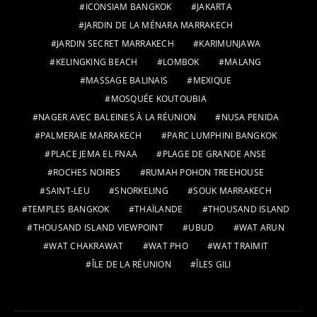
ICONSIAM BANGKOK
JAKARTA
JARDIN DE LA MÉNARA MARRAKECH
JARDIN SECRET MARRAKECH
KARIMUNJAWA
KELINGKING BEACH
LOMBOK
MALANG
MASSAGE BALINAIS
MEXIQUE
MOSQUÉE KOUTOUBIA
NAGER AVEC BALEINES À LA RÉUNION
NUSA PENIDA
PALMERAIE MARRAKECH
PARC LUMPHINI BANGKOK
PLACE JEMA EL FNAA
PLAGE DE GRANDE ANSE
ROCHES NOIRES
RUMAH POHON TREEHOUSE
SAINT-LEU
SNORKELING
SOUK MARRAKECH
TEMPLES BANGKOK
THAÏLANDE
THOUSAND ISLAND
THOUSAND ISLAND VIEWPOINT
UBUD
WAT ARUN
WAT CHAKRAWAT
WAT PHO
WAT TRAIMIT
ÎLE DE LA RÉUNION
ÎLES GILI