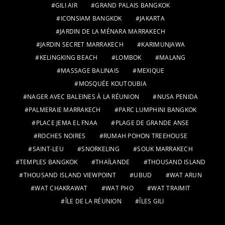
GILI AIR
GRAND PALAIS BANGKOK
ICONSIAM BANGKOK
JAKARTA
JARDIN DE LA MÉNARA MARRAKECH
JARDIN SECRET MARRAKECH
KARIMUNJAWA
KELINGKING BEACH
LOMBOK
MALANG
MASSAGE BALINAIS
MEXIQUE
MOSQUÉE KOUTOUBIA
NAGER AVEC BALEINES À LA RÉUNION
NUSA PENIDA
PALMERAIE MARRAKECH
PARC LUMPHINI BANGKOK
PLACE JEMA EL FNAA
PLAGE DE GRANDE ANSE
ROCHES NOIRES
RUMAH POHON TREEHOUSE
SAINT-LEU
SNORKELING
SOUK MARRAKECH
TEMPLES BANGKOK
THAÏLANDE
THOUSAND ISLAND
THOUSAND ISLAND VIEWPOINT
UBUD
WAT ARUN
WAT CHAKRAWAT
WAT PHO
WAT TRAIMIT
ÎLE DE LA RÉUNION
ÎLES GILI