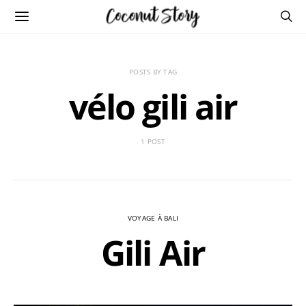
POSTS BY TAG
vélo gili air
1 POST
VOYAGE À BALI
Gili Air