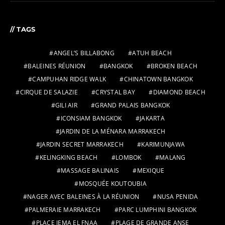
// TAGS
ANGEL’S BILLABONG
ATUH BEACH
BALEINES RÉUNION
BANGKOK
BROKEN BEACH
CAMPUHAN RIDGE WALK
CHINATOWN BANGKOK
CIRQUE DE SALAZIE
CRYSTAL BAY
DIAMOND BEACH
GILI AIR
GRAND PALAIS BANGKOK
ICONSIAM BANGKOK
JAKARTA
JARDIN DE LA MÉNARA MARRAKECH
JARDIN SECRET MARRAKECH
KARIMUNJAWA
KELINGKING BEACH
LOMBOK
MALANG
MASSAGE BALINAIS
MEXIQUE
MOSQUÉE KOUTOUBIA
NAGER AVEC BALEINES À LA RÉUNION
NUSA PENIDA
PALMERAIE MARRAKECH
PARC LUMPHINI BANGKOK
PLACE JEMA EL FNAA
PLAGE DE GRANDE ANSE