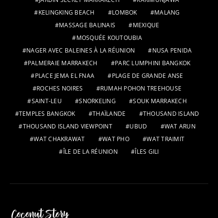
KELINGKING BEACH
LOMBOK
MALANG
MASSAGE BALINAIS
MEXIQUE
MOSQUÉE KOUTOUBIA
NAGER AVEC BALEINES À LA RÉUNION
NUSA PENIDA
PALMERAIE MARRAKECH
PARC LUMPHINI BANGKOK
PLACE JEMA EL FNAA
PLAGE DE GRANDE ANSE
ROCHES NOIRES
RUMAH POHON TREEHOUSE
SAINT-LEU
SNORKELING
SOUK MARRAKECH
TEMPLES BANGKOK
THAÏLANDE
THOUSAND ISLAND
THOUSAND ISLAND VIEWPOINT
UBUD
WAT ARUN
WAT CHAKRAWAT
WAT PHO
WAT TRAIMIT
ÎLE DE LA RÉUNION
ÎLES GILI